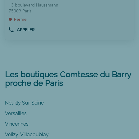
DE
vente
touche
13 boulevard Haussmann
VENTE
:
ENTRÉE
75009 Paris
COMTESSE
pour
DU
Fermé
BARRY
obtenir
PARIS
APPELER
de
AFFICHER
VAUGIRARD
plus
LE
NUMÉRO
amples
DE
informations
TÉLÉPHONE
DU
POINT
DE
Les boutiques Comtesse du Barry
VENTE
proche de Paris
COMTESSE
DU
BARRY
PARIS
Neuilly Sur Seine
BOULEVARD
HAUSSMANN
Versailles
Vincennes
Vélizy-Villacoublay