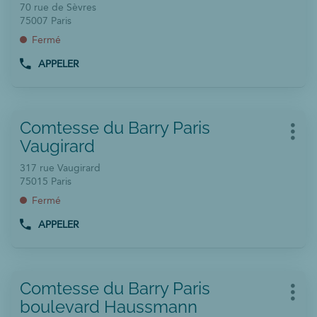
de
la
d'op
70 rue de Sèvres
vente
touche
75007 Paris
:
ENTRÉE
Fermé
pour
APPELER
obtenir
AFFICHER
LE
de
NUMÉRO
plus
DE
amples
Appuyer
TÉLÉPHONE
Point
Comtesse du Barry Paris
informations
sur
DU
Plus
de
Vaugirard
POINT
la
d'op
DE
vente
touche
317 rue Vaugirard
VENTE
:
ENTRÉE
75015 Paris
COMTESSE
pour
DU
Fermé
BARRY
obtenir
PARIS
APPELER
de
AFFICHER
SÈVRES
plus
LE
NUMÉRO
amples
DE
informations
Appuyer
TÉLÉPHONE
Point
Comtesse du Barry Paris
sur
DU
Plus
de
boulevard Haussmann
POINT
la
d'op