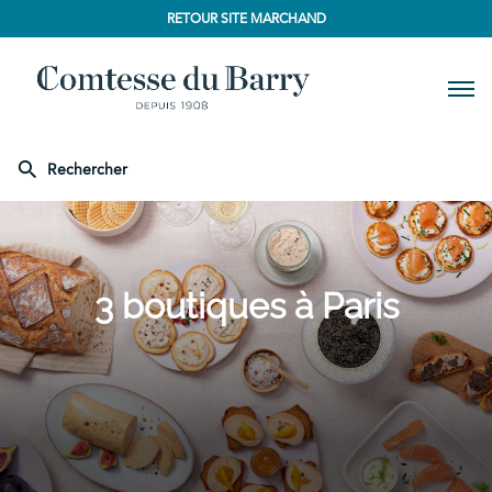
RETOUR SITE MARCHAND
Men
Rechercher
Comtesse
du
Barry
3 boutiques
à Paris