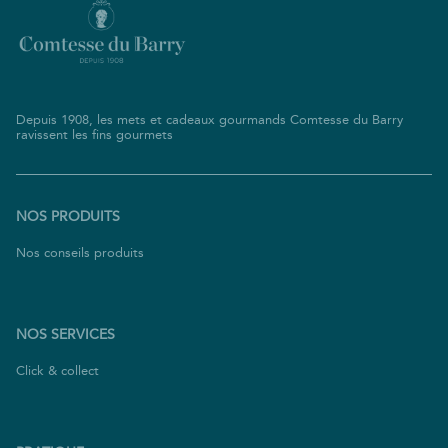
Depuis 1908, les mets et cadeaux gourmands Comtesse du Barry
ravissent les fins gourmets
NOS PRODUITS
(ouvre
Nos conseils produits
dans
une
nouvelle
fenêtre)
NOS SERVICES
(ouvre
Click & collect
dans
une
nouvelle
fenêtre)