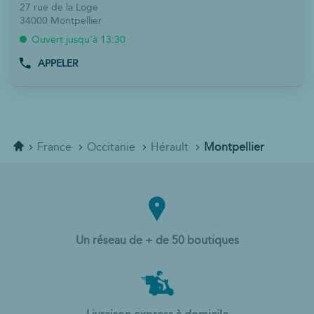
de
la
d'op
27 rue de la Loge
vente
touche
34000 Montpellier
:
ENTRÉE
Ouvert jusqu'à 13:30
pour
APPELER
obtenir
AFFICHER
LE
de
NUMÉRO
plus
DE
amples
TÉLÉPHONE
informations
DU
POINT
Accueil
France
Occitanie
Hérault
Montpellier
DE
VENTE
COMTESSE
DU
BARRY
MONTPELLIER
Un réseau de + de 50 boutiques