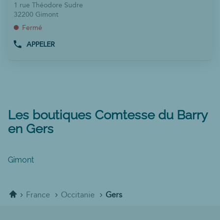
de
la
d'op
1 rue Théodore Sudre
vente
touche
32200 Gimont
:
ENTRÉE
Fermé
pour
APPELER
obtenir
AFFICHER
LE
de
NUMÉRO
plus
DE
amples
TÉLÉPHONE
informations
DU
POINT
DE
Les boutiques Comtesse du Barry
VENTE
en Gers
COMTESSE
DU
BARRY
GIMONT
Gimont
Accueil
France
Occitanie
Gers