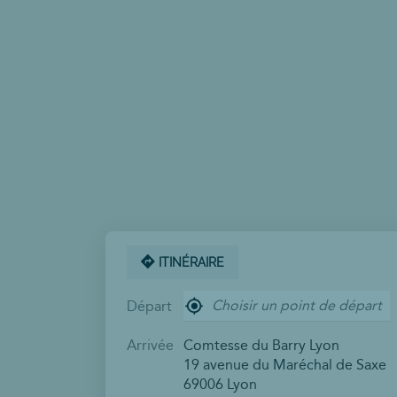
ITINÉRAIRE
,
Départ
trouver
un
point
Arrivée
Comtesse du Barry Lyon
de
19 avenue du Maréchal de Saxe
vente
69006 Lyon
Comtesse