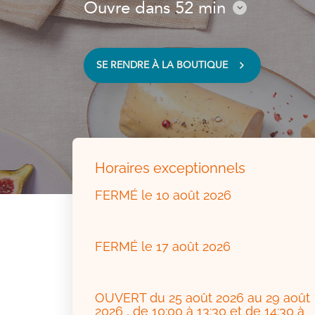
Ouvre dans 52 min
Consulter
les
horaires
SE RENDRE À LA BOUTIQUE
VOIR
SUR
LA
CARTE
Horaires exceptionnels
FERMÉ
le 10 août 2026
FERMÉ
le 17 août 2026
OUVERT
du 25 août 2026 au 29 août
2026
, de 10:00 à 13:30 et de 14:30 à