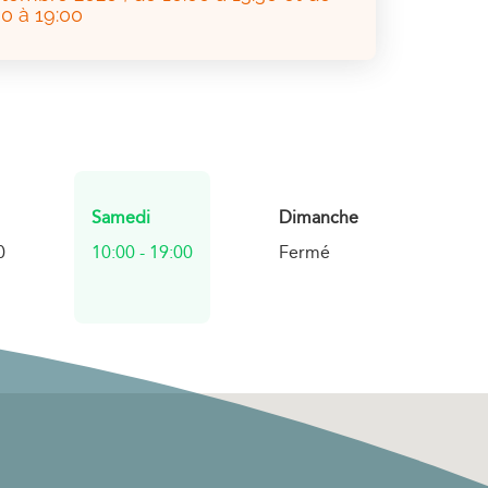
30 à 19:00
Horaires
Samedi
Dimanche
d'ouverture
0
10:00
-
19:00
Fermé
d'aujourd'hui