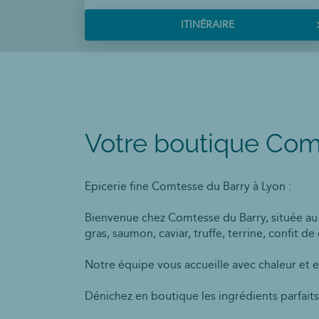
du
Barry
ITINÉRAIRE
JUSQU'AU
POINT
DE
VENTE
COMTESSE
DU
BARRY
LYON
Votre boutique Com
Epicerie fine Comtesse du Barry à Lyon :
Bienvenue chez Comtesse du Barry, située au 
gras, saumon, caviar, truffe, terrine, confit d
Notre équipe vous accueille avec chaleur et e
Dénichez en boutique les ingrédients parfaits