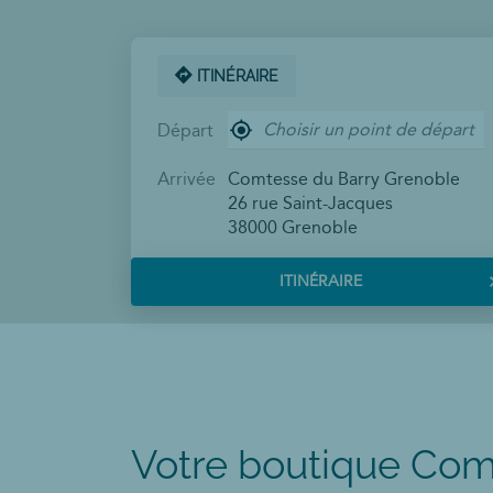
ITINÉRAIRE
,
Départ
trouver
un
point
Arrivée
Comtesse du Barry Grenoble
de
26 rue Saint-Jacques
vente
38000 Grenoble
Comtesse
du
Barry
ITINÉRAIRE
JUSQU'AU
POINT
DE
VENTE
COMTESSE
DU
BARRY
GRENOBLE
Votre boutique Com