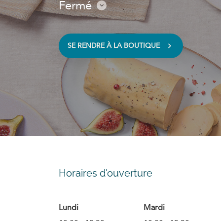
Fermé
Consulter
les
horaires
SE RENDRE À LA BOUTIQUE
VOIR
SUR
LA
CARTE
Horaires d'ouverture
Lundi
Mardi