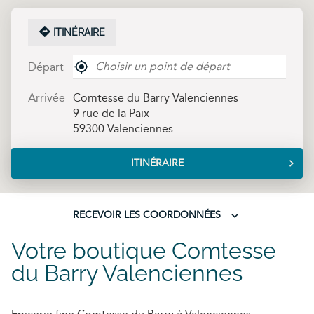
ITINÉRAIRE
,
Départ
trouver
un
point
Arrivée
Comtesse du Barry Valenciennes
de
9 rue de la Paix
vente
59300 Valenciennes
Comtesse
du
Barry
ITINÉRAIRE
JUSQU'AU
POINT
DE
VENTE
COMTESSE
RECEVOIR LES COORDONNÉES
RECEVOIR
DU
BARRY
LES
Votre boutique Comtesse
VALENCIENNES
COORDONNÉES
du Barry Valenciennes