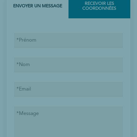
qui
RECEVOIR LES
ENVOYER UN MESSAGE
fait
COORDONNÉES
toujours
(ouvre
dans
une
Prénom
nouvelle
fenêtre)
Nom
Email
Message