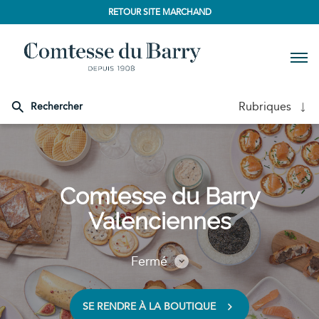
RETOUR SITE MARCHAND
Men
Rubriques
Rechercher
Comtesse
du
Barry
Comtesse du Barry
Valenciennes
Fermé
Consulter
les
horaires
SE RENDRE À LA BOUTIQUE
VOIR