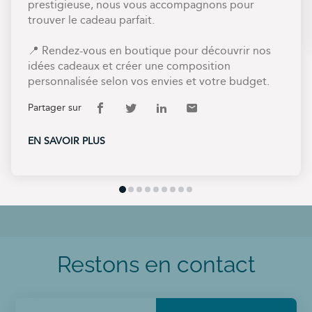
prestigieuse, nous vous accompagnons pour
trouver le cadeau parfait.
📍 Rendez-vous en boutique pour découvrir nos
idées cadeaux et créer une composition
personnalisée selon vos envies et votre budget.
Partager sur
Lien
(ouvre
Lien
(ouvre
Lien
(ouvre
Lien
(ouvre
de
dans
de
dans
de
dans
de
dans
EN SAVOIR PLUS
partage
une
partage
une
partage
une
partage
une
à
vers
nouvelle
vers
nouvelle
vers
nouvelle
vers
nouvelle
propos
facebook
fenêtre)
twitter
fenêtre)
linkedin
fenêtre)
email
fenêtre)
de
la
publication
Entreprises
ou
particuliers
Restons en contact
:
le
cadeau