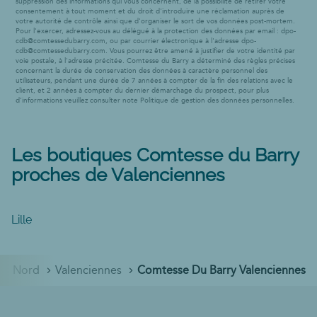
suppression des informations qui vous concernent, de la possibilité de retirer votre
consentement à tout moment et du droit d'introduire une réclamation auprès de
votre autorité de contrôle ainsi que d'organiser le sort de vos données post-mortem.
Pour l'exercer, adressez-vous au délégué à la protection des données par email :
dpo-
cdb@comtessedubarry.com
, ou par courrier électronique à l'adresse
dpo-
cdb@comtessedubarry.com
. Vous pourrez être amené à justifier de votre identité par
voie postale, à l'adresse précitée. Comtesse du Barry a déterminé des règles précises
concernant la durée de conservation des données à caractère personnel des
utilisateurs, pendant une durée de 7 années à compter de la fin des relations avec le
client, et 2 années à compter du dernier démarchage du prospect, pour plus
d’informations veuillez consulter note Politique de gestion des données personnelles.
Les boutiques Comtesse du Barry
proches de Valenciennes
Lille
Nord
Valenciennes
Comtesse Du Barry Valenciennes